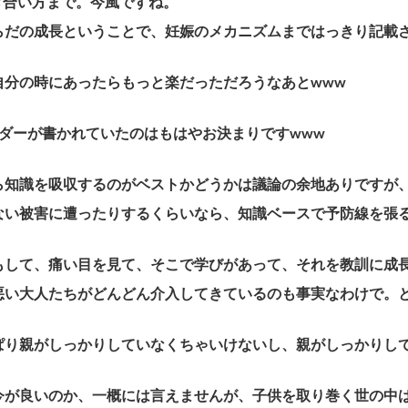
き合い方まで。今風ですね。
らだの成長ということで、妊娠のメカニズムまではっきり記載
自分の時にあったらもっと楽だっただろうなあとwww
ンダーが書かれていたのはもはやお決まりですwww
ら知識を吸収するのがベストかどうかは議論の余地ありですが
ない被害に遭ったりするくらいなら、知識ベースで予防線を張
もして、痛い目を見て、そこで学びがあって、それを教訓に成
悪い大人たちがどんどん介入してきているのも事実なわけで。
ぱり親がしっかりしていなくちゃいけないし、親がしっかりし
今が良いのか、一概には言えませんが、子供を取り巻く世の中