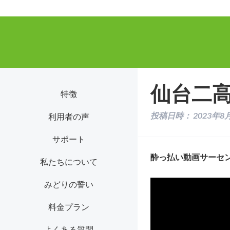
仙台二
特徴
投稿日時：
2023年8
利用者の声
サポート
酔っ払い動画サーセ
私たちについて
みどりの誓い
料金プラン
よくある質問