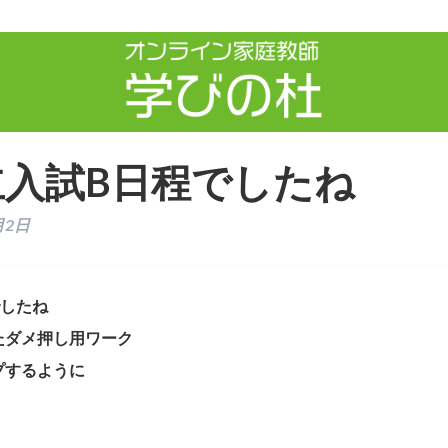
立入試B日程でしたね
月2日
でしたね
たダメ押し用ワーク
プするように