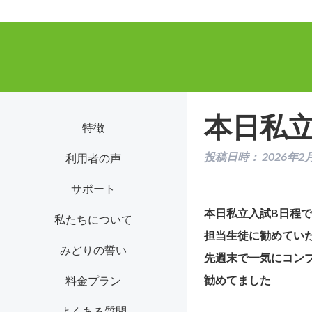
本日私
特徴
投稿日時：
2026年2
利用者の声
サポート
本日私立入試B日程
私たちについて
担当生徒に勧めてい
みどりの誓い
先週末で一気にコン
勧めてました
料金プラン
よくある質問