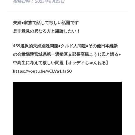
投稿日時：
2025年6月23日
夫婦•家族で話して欲しい話題です
是非意見の異なる方と議論したい！
459選択的夫婦別姓問題•クルド人問題•その他日本維新
の会衆議院宮城県第一選挙区支部長高橋こうじ氏と語る•
中高生に考えて欲しい問題【オッディちゃんねる】
https://youtu.be/yCLVa1lfa50