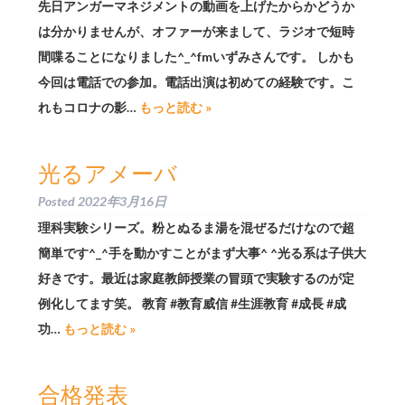
先日アンガーマネジメントの動画を上げたからかどうか
は分かりませんが、オファーが来まして、ラジオで短時
間喋ることになりました^_^fmいずみさんです。 しかも
今回は電話での参加。電話出演は初めての経験です。こ
れもコロナの影…
もっと読む »
光るアメーバ
Posted
2022年3月16日
理科実験シリーズ。粉とぬるま湯を混ぜるだけなので超
簡単です^_^手を動かすことがまず大事^ ^光る系は子供大
好きです。最近は家庭教師授業の冒頭で実験するのが定
例化してます笑。 教育 #教育威信 #生涯教育 #成長 #成
功…
もっと読む »
合格発表