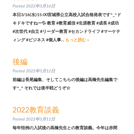
Posted
2022年3月16日
本日3/16(水)15:00宮城県公立高校入試合格発表です^_^ド
キドキですねー💦 教育 #教育威信 #生涯教育 #成長 #成功
#次世代 #自立 #リーダー教育 #セカンドライフ #マーケテ
ィング #ビジネス #個人事…
もっと読む »
後編
Posted
2022年3月12日
前編は長尾編集、そしてこちらの後編は高橋先生編集で
す^_^ それでは後半戦どうぞ☆
2022教育談義
Posted
2022年3月11日
毎年恒例の入試後の高橋先生との教育談義。今年は赤間